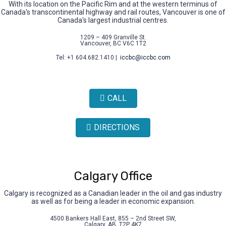
With its location on the Pacific Rim and at the western terminus of
Canada's transcontinental highway and rail routes, Vancouver is one of
Canada's largest industrial centres.
1209 – 409 Granville St.
Vancouver, BC V6C 1T2
Tel: +1 604.682.1410 |
iccbc@iccbc.com
CALL
DIRECTIONS
Calgary Office
Calgary is recognized as a Canadian leader in the oil and gas industry
as well as for being a leader in economic expansion.
4500 Bankers Hall East, 855 – 2nd Street SW,
Calgary, AB, T2P 4K7